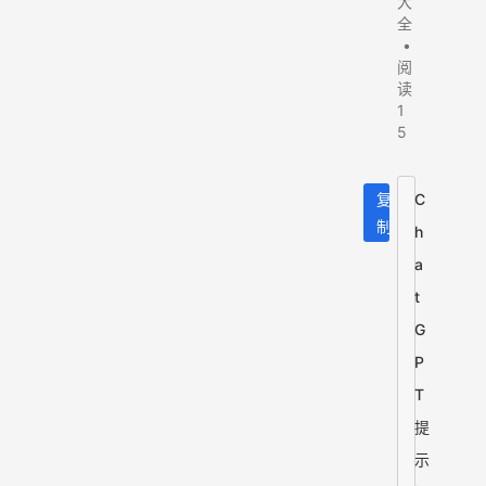
大
全
•
阅
读
1
5
复
C
制
h
a
t
G
P
T
提
示