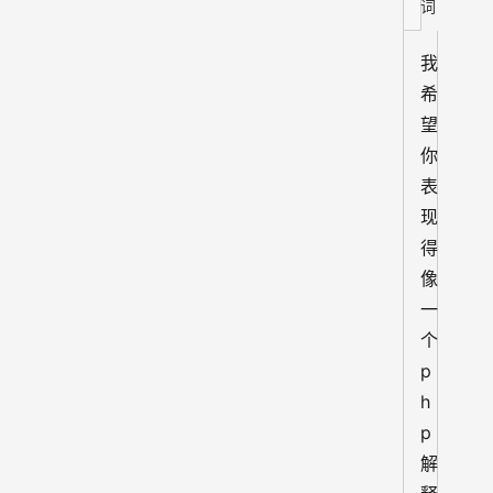
词
我
希
望
你
表
现
得
像
一
个 
p
h
p 
解