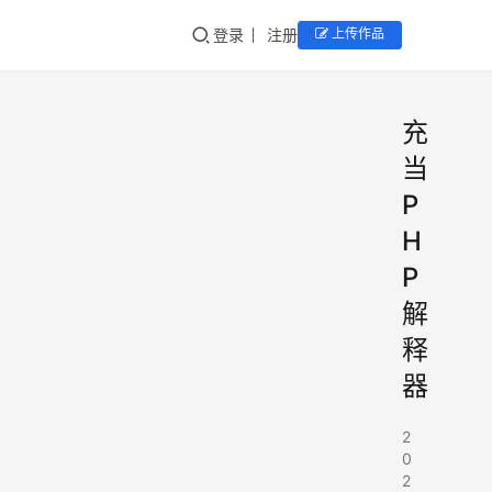
登录
注册
上传作品
充
当
P
H
P
解
释
器
2
0
2