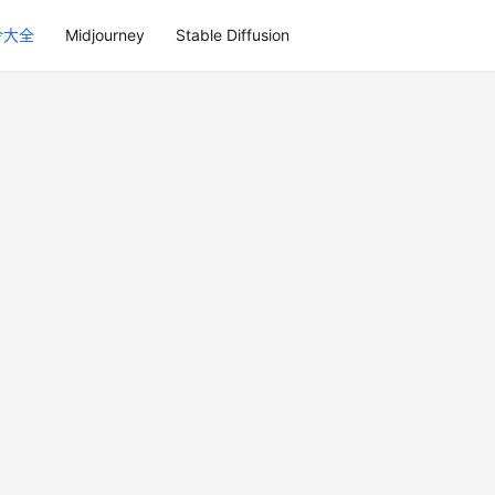
令大全
Midjourney
Stable Diffusion