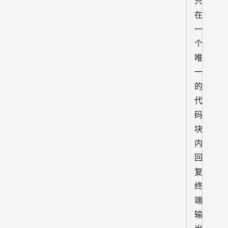
只
在
一
个
唯
一
的
代
码
块
内
回
复
终
端
输