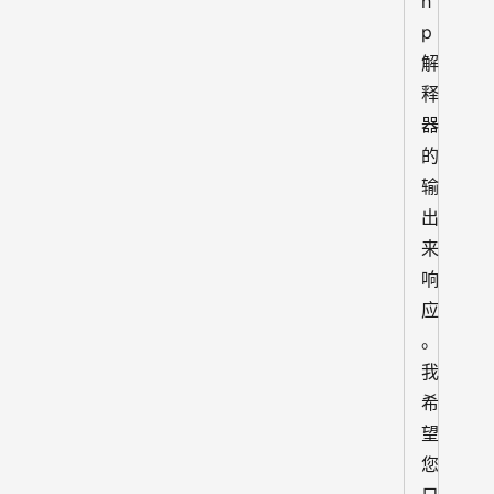
h
p 
解
释
器
的
输
出
来
响
应
。
我
希
望
您