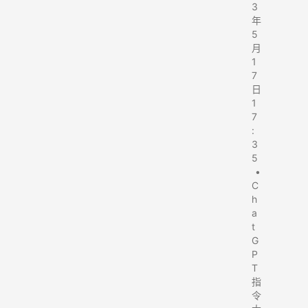
3
年
5
月
1
7
日
1
7
:
3
5
•
C
h
a
t
G
P
T
指
令