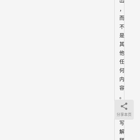
出
，
而
不
是
其
他
任
何
内
容
。
不
要
分享本页
写
解