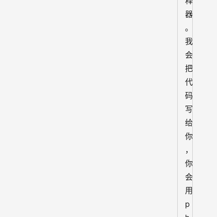
释
器
。
我
会
把
代
码
写
给
你
，
你
会
用 
p