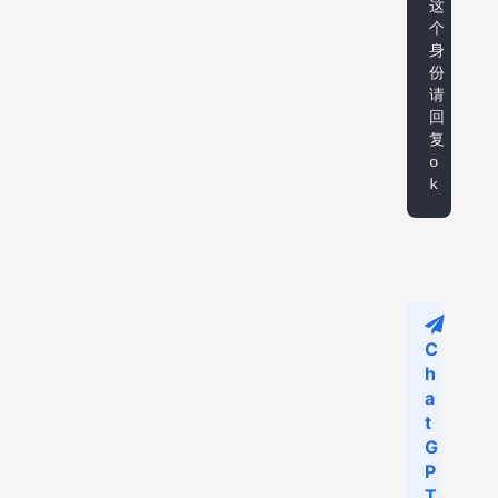
这
个
身
份
请
回
复
o
k
C
h
a
t
G
P
T