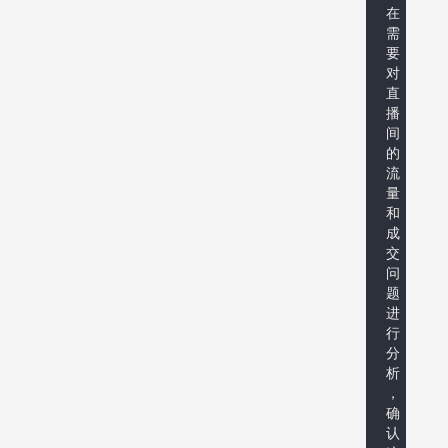
在
需
要
对
直
播
间
的
流
量
和
成
交
问
题
进
行
分
析
，
确
认