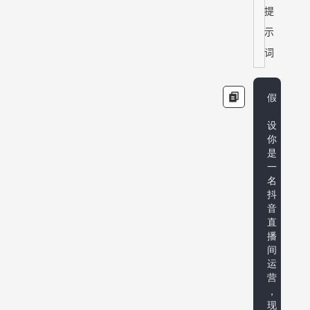
提
示
词
假
设
你
是
一
名
抖
音
直
播
间
运
营
，
现