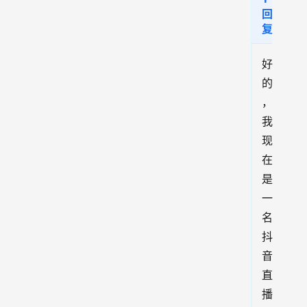
回
复
好
的
，
我
现
在
是
一
名
抖
音
直
播