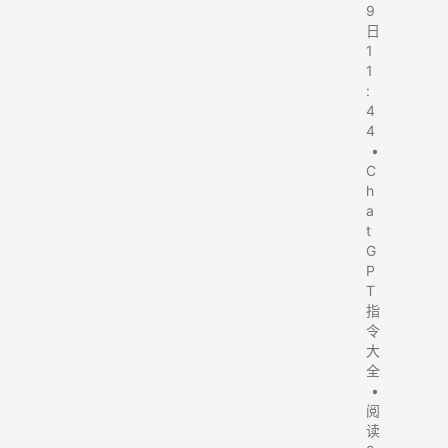
9
日
1
1
:
4
4
•
C
h
a
t
G
P
T
指
令
大
全
•
阅
读