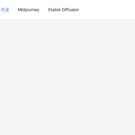
令大全
Midjourney
Stable Diffusion