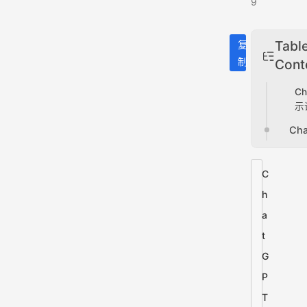
9
Table
复
制
Cont
C
示
Ch
C
h
a
t
G
P
T