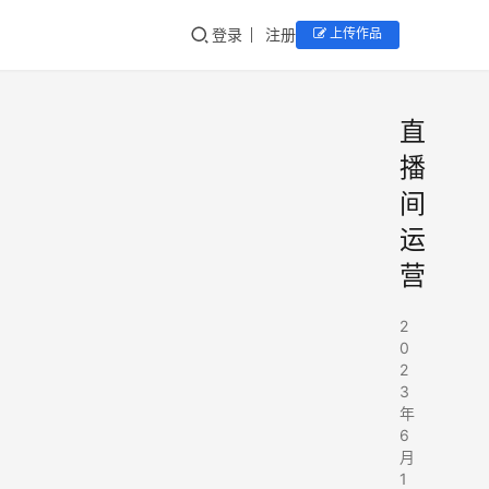
登录
注册
上传作品
直
播
间
运
营
2
0
2
3
年
6
月
1