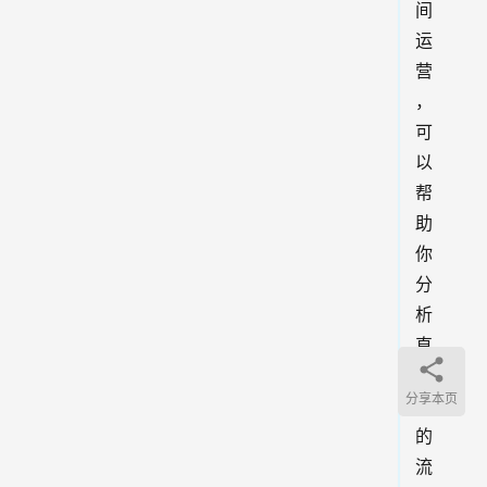
间
运
营
，
可
以
帮
助
你
分
析
直
播
分享本页
间
的
流