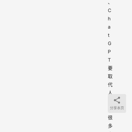
、
C
h
a
t
G
P
T 
要
取
代
人
类
分享本页
让
很
多