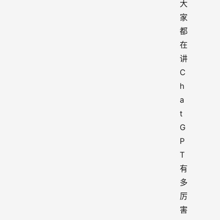
大
家
都
在
讲
C
h
a
t
G
P
T 
有
多
厉
害