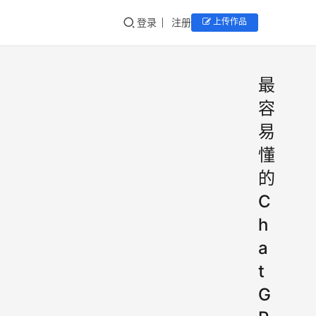
登录
注册
上传作品
最
容
易
懂
的
C
h
a
t
G