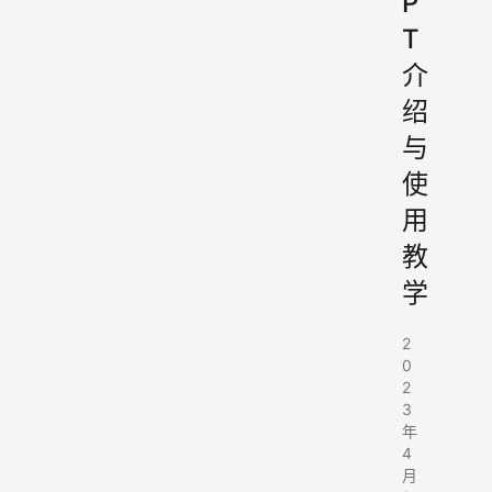
P
T
介
绍
与
使
用
教
学
2
0
2
3
年
4
月