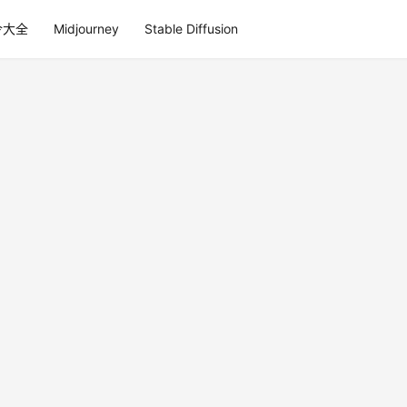
令大全
Midjourney
Stable Diffusion