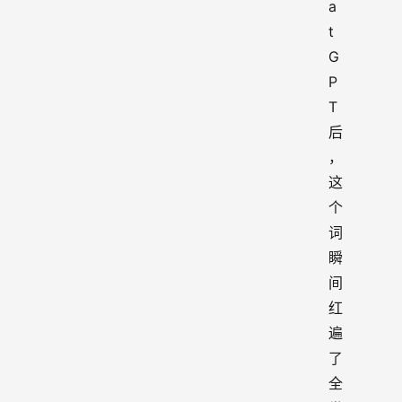
a
t
G
P
T 
后
，
这
个
词
瞬
间
红
遍
了
全