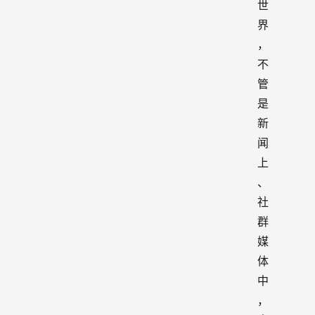
世
界
，
不
管
是
新
闻
上
、
社
群
媒
体
中
，