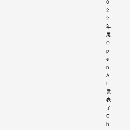
0
2
2 
年
尾
O
p
e
n
A
I 
发
表
了
C
h