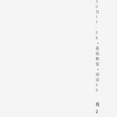
3
0
日
1
7
:
5
8
•
基
础
教
程
•
阅
读
5
9
在
2