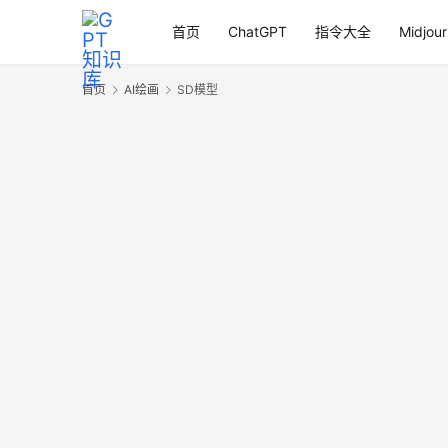
首页
ChatGPT
指令大全
Midjou
首页
AI绘画
SD模型