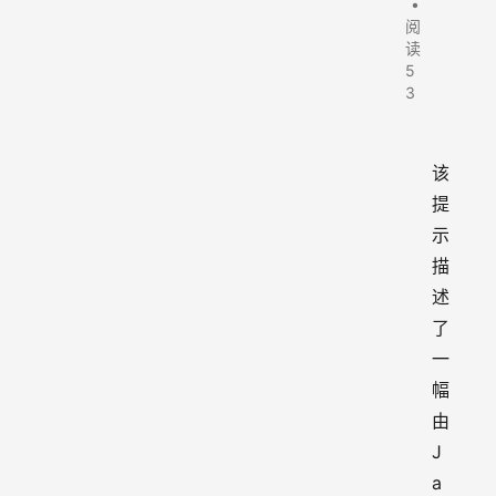
•
阅
读
5
3
该
提
示
描
述
了
一
幅
由
J
a