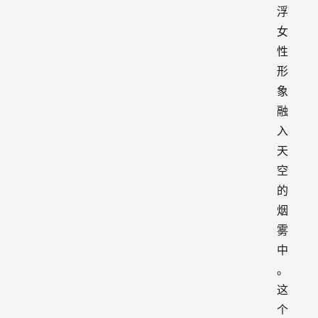
浮
女
性
形
象
融
入
天
空
的
烟
雾
中
。
这
个