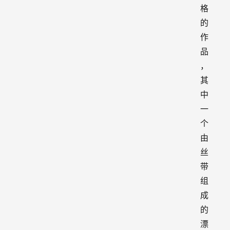
格
的
作
品
，
其
中
一
个
由
丝
带
组
成
的
漂