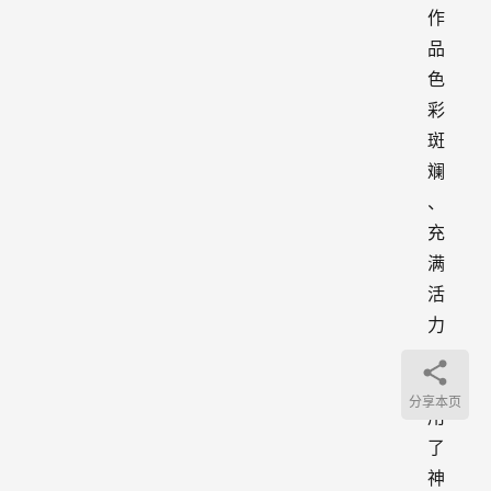
作
品
色
彩
斑
斓
、
充
满
活
力
，
使
分享本页
用
了
神