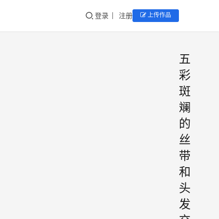
登录
注册
上传作品
五
彩
斑
斓
的
丝
带
和
头
发