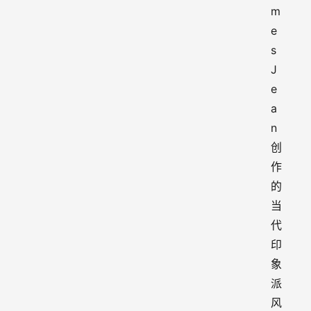
m
e
s
J
e
a
n
创
作
的
当
代
印
象
派
风