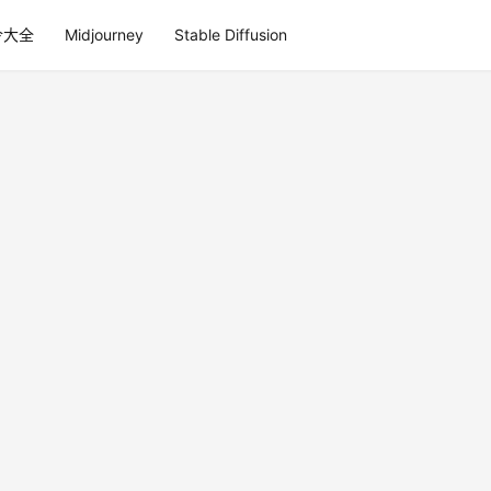
令大全
Midjourney
Stable Diffusion