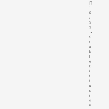
日
1
0
:
5
3
•
S
t
a
b
l
e
D
i
f
f
u
s
i
o
n