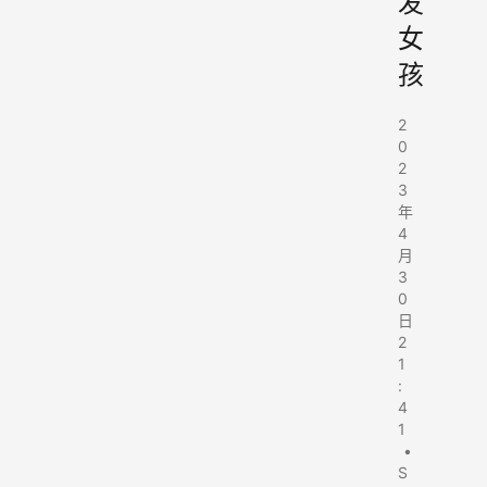
发
女
孩
2
0
2
3
年
4
月
3
0
日
2
1
:
4
1
•
S