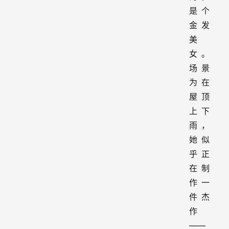
是个
金发
美
女。
场景
为在
屋顶
上下
雨，
她似
乎正
在制
作一
件杰
作
——