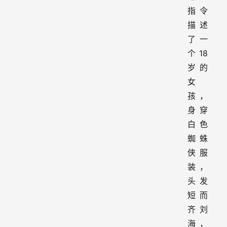
指令
描述
了一
个 18
岁的
女
孩，
身穿
白色
蜘蛛
侠服
装，
头发
短而
齐刘
海，