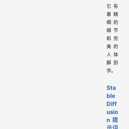
它有
着精
细的
细节
和完
美的
人体
解剖
学。
Sta
ble
Diff
usio
n提
示词