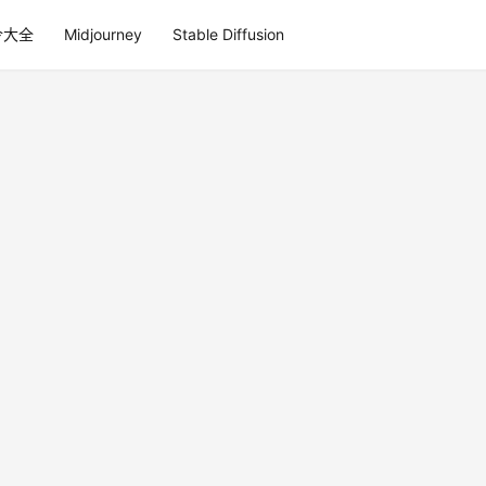
令大全
Midjourney
Stable Diffusion