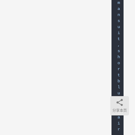
m
a
n
s
u
i
t
,
s
h
o
r
t
b
l
u
n
t
分享本页
h
a
i
r