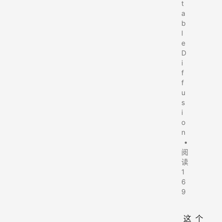
t
a
b
l
e
D
i
f
f
u
s
i
o
n
•
阅
读
1
6
9
这个